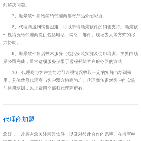
商解决问题。
7、顺景软件将给签约代理商邮寄产品介绍彩页。
8、代理商遇到销售困难，可以申请顺景软件的销售支持。顺景软
件视情况给代理商提供包括电话、网络、邮件、现场去人等方式的尽
力协助。
9、顺景软件售后技术服务（包括安装实施及使用培训）主要由顺
景公司完成，通常这项服务仅限于远程登陆客户服务器的方式。
10、代理商与客户签约时可以视情况收取一定的实施与培训费
用，具体数额代理商与客户双方协商为准。代理商负责对客户的实施
与使用培训，以上费用全部归代理商所有。
代理商加盟
您好，非常感谢您关注顺景软件，以及对彼此合作的愿望。在填写申