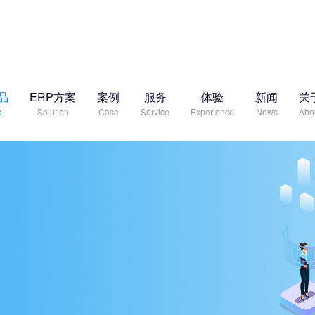
品
ERP方案
案例
服务
体验
新闻
关
e
Solution
Case
Service
Experience
News
Abo