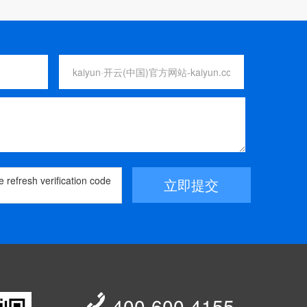
立即提交

400-600-4155