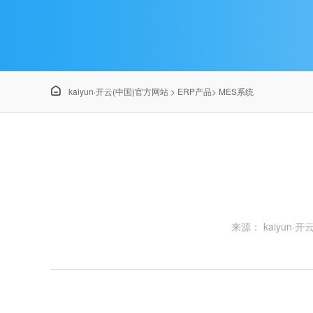

kaiyun·开云(中国)官方网站
>
ERP产品
>
MES系统
来源： kaiyun·开