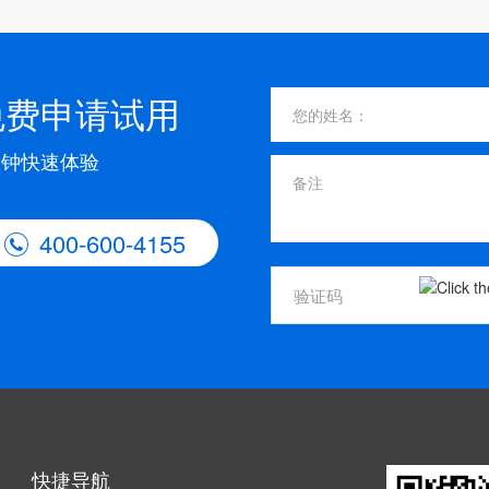
免费申请试用
分钟快速体验
400-600-4155

快捷导航