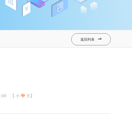
返回列表

:09
【
小
中
大
】