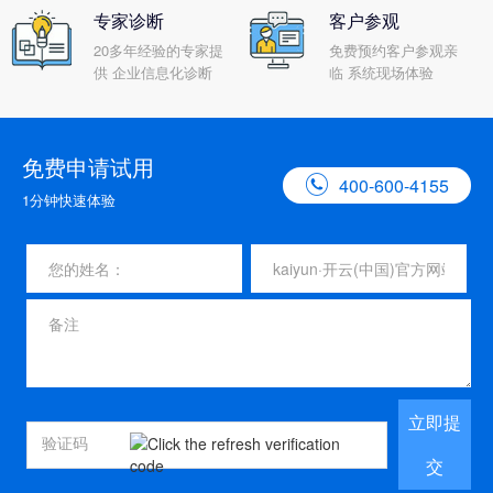
专家诊断
客户参观
20多年经验的专家提
免费预约客户参观亲
供 企业信息化诊断
临 系统现场体验
免费申请试用

400-600-4155
1分钟快速体验
立即提
交