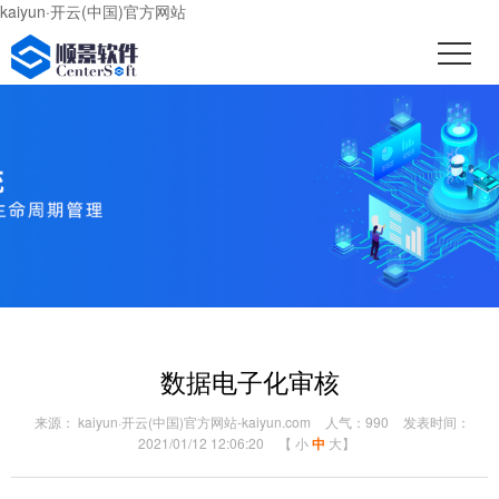
kaiyun·开云(中国)官方网站
数据电子化审核
来源： kaiyun·开云(中国)官方网站-kaiyun.com
人气：990
发表时间：
2021/01/12 12:06:20
【
小
中
大
】